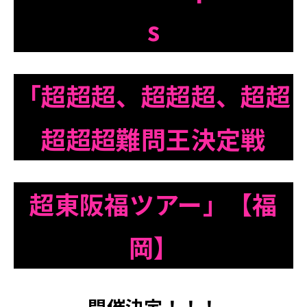
s
「超超超、超超超、
超超
超超超難問王決定戦
超東阪福ツアー」【福
岡】
開催決定！！！