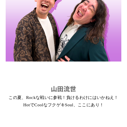
山田流世
この夏、
Rock
な戦いに参戦！負けるわけにはいかねえ！
Hot
で
Cool
なフクゲキ
Soul
、ここにあり！