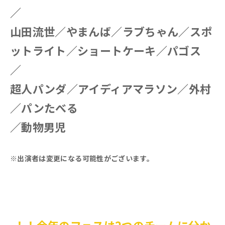
／
山田流世／やまんば／ラブちゃん／スポ
ットライト／ショートケーキ／パゴス
／
超人パンダ／アイディアマラソン／外村
／パンたべる
／
動物男児
※出演者は変更になる可能性がございます。
！！今年のフェスは2つのチームに分か