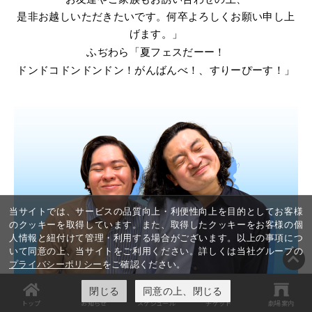
是非お越しいただきたいです。何卒よろしくお願い申し上
げます。」
ふぢわら「夏フェスだーー！
ドンドコドンドンドン！がんばんべ！、すりーぴーす！」
当サイトでは、サービスの品質向上・利便性向上を目的としてお客様
のクッキーを取得しています。また、取得したクッキーをお客様の個
人情報と紐付けて管理・利用する場合がございます。以上の事項につ
いて同意の上、当サイトをご利用ください。詳しくは当社グループの
プライバシーポリシー
をご確認ください。
閉じる
同意の上、閉じる
トップ
お知らせ
スケジュール
チケット
劇場案内